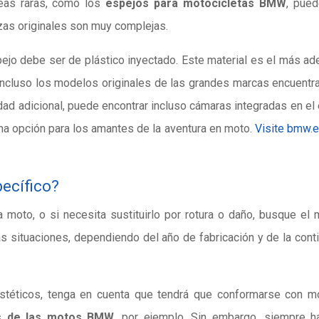
neas raras, como los
espejos para motocicletas BMW
, pue
ezas originales son muy complejas.
pejo debe ser de plástico inyectado. Este material es el más a
 Incluso los modelos originales de las grandes marcas encuentr
dad adicional, puede encontrar incluso cámaras integradas en el
 una opción para los amantes de la aventura en moto.
Visite bmw.
pecífico?
a moto, o si necesita sustituirlo por rotura o daño, busque el
s situaciones, dependiendo del año de fabricación y de la cont
 estéticos, tenga en cuenta que tendrá que conformarse con 
es de las motos BMW
, por ejemplo. Sin embargo, siempre h