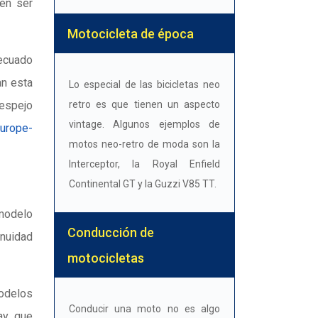
den ser
Motocicleta de época
decuado
an esta
Lo especial de las bicicletas neo
 espejo
retro es que tienen un aspecto
vintage. Algunos ejemplos de
europe-
motos neo-retro de moda son la
Interceptor, la Royal Enfield
Continental GT y la Guzzi V85 TT.
 modelo
Conducción de
inuidad
motocicletas
modelos
Conducir una moto no es algo
ay que